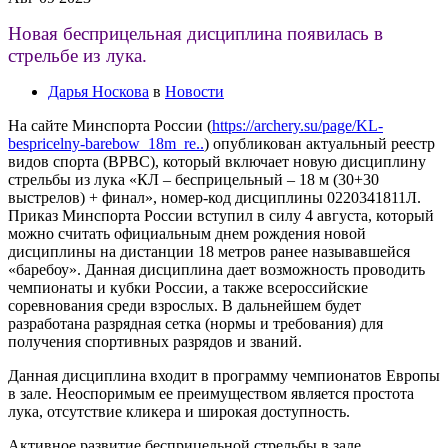
Новая бесприцельная дисциплина появилась в
стрельбе из лука.
Дарья Носкова
в
Новости
На сайте Минспорта России (
https://archery.su/page/KL-
bespricelny-barebow_18m_re..
) опубликован актуальный реестр
видов спорта (ВРВС), который включает новую дисциплину
стрельбы из лука «КЛ – бесприцельный – 18 м (30+30
выстрелов) + финал», номер-код дисциплины 0220341811Л.
Приказ Минспорта России вступил в силу 4 августа, который
можно считать официальным днем рождения новой
дисциплины на дистанции 18 метров ранее называвшейся
«баребоу». Данная дисциплина дает возможность проводить
чемпионаты и кубки России, а также всероссийские
соревнования среди взрослых. В дальнейшем будет
разработана разрядная сетка (нормы и требования) для
получения спортивных разрядов и званий.
Данная дисциплина входит в программу чемпионатов Европы
в зале. Неоспоримым ее преимуществом является простота
лука, отсутствие кликера и широкая доступность.
Активное развитие бесприцельной стрельбы в зале