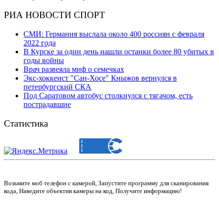
РИА НОВОСТИ СПОРТ
СМИ: Германия выслала около 400 россиян с февраля
2022 года
В Курске за один день нашли останки более 80 убитых в
годы войны
Врач развеяла миф о семечках
Экс-хоккеист "Сан-Хосе" Кныжов вернулся в
петербургский СКА
Под Саратовом автобус столкнулся с тягачом, есть
пострадавшие
Статистика
Возьмите моб телефон с камерой, Запустите программу для сканирования
кода, Наведите объектив камеры на код, Получите информацию!