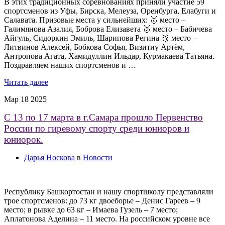
В этих традиционных соревнованиях приняли участие 59
спортсменов из Уфы, Бирска, Мелеуза, Оренбурга, Елабуги и
Салавата. Призовые места у сильнейших: 🥇 место –
Галимянова Азалия, Боброва Елизавета 🥈 место – Бабичева
Айгуль, Сидоркин Эмиль, Шарипова Регина 🥉 место –
Литвинов Алексей, Бобкова Софья, Визитиу Артём,
Антропова Агата, Хамидуллин Ильдар, Курмакаева Татьяна.
Поздравляем наших спортсменов и …
Читать далее
Мар
18
2025
С 13 по 17 марта в г.Самара прошло Первенство
России по гиревому спорту среди юниоров и
юниорок.
Дарья Носкова
в
Новости
Республику Башкортостан и нашу спортшколу представляли
трое спортсменов: до 73 кг двоеборье – Денис Гареев – 9
место; в рывке до 63 кг – Имаева Гузель – 7 место;
Аплатонова Аделина – 11 место. На российском уровне все