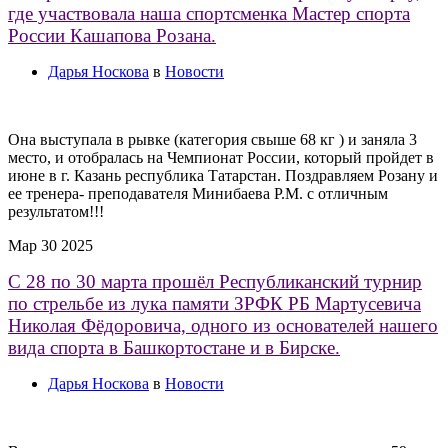
где участвовала наша спортсменка Мастер спорта
России Кашапова Розана.
Дарья Носкова
в
Новости
Она выступала в рывке (категория свыше 68 кг ) и заняла 3
место, и отобралась на Чемпионат России, который пройдет в
июне в г. Казань республика Татарстан. Поздравляем Розану и
ее тренера- преподавателя Минибаева Р.М. с отличным
результатом!!!
Мар
30
2025
С 28 по 30 марта прошёл Республиканский турнир
по стрельбе из лука памяти ЗРФК РБ Мартусевича
Николая Фёдоровича, одного из основателей нашего
вида спорта в Башкортостане и в Бирске.
Дарья Носкова
в
Новости