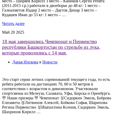
место – Ширяев Кирилл 3 место – Каников Сергей Ребята
(2011-2015 г.р.) работали в двоеборье до 48 кг: 1 место –
Галиахметов Надир 2 место – Даутов Динар 3 место –
Кудашев Иван до 53 кг: 1 место – …
Читать далее
Май
20
2025
18 мая завершились Чемпионат и Первенство
республики Башкортостан по стрельбе из лука,
которые проводились с 14 мая.
Дарья Носкова
в
Новости
Это старт серии летних соревнований текущего года, то есть
ребята работали на дистанциях 70, 60 и 50 метров в
соответствии с возрастом и дивизионом. Участвовали
спортсмены из Мелеуза, Салавата, Уфы, Бирска и Оренбурга.
🎊 Наши призеры 🎊 Чемпионат 🥇Сидоркин Эмиль, Боброва
Елизавета 🥉Литвинов Алексей, Бобкова Софья, Шарипова
Регина Первенство 🥇Ишпахтина Ксения, Сидоркин Эмиль,
Шахринов Кирилл …