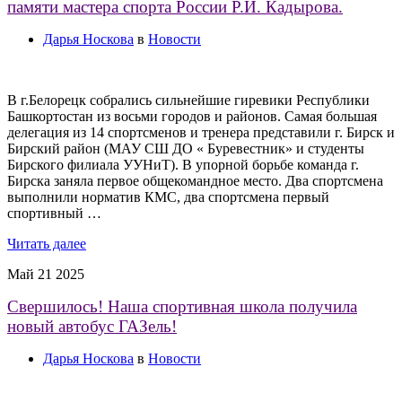
памяти мастера спорта России Р.И. Кадырова.
Дарья Носкова
в
Новости
В г.Белорецк собрались сильнейшие гиревики Республики
Башкортостан из восьми городов и районов. Самая большая
делегация из 14 спортсменов и тренера представили г. Бирск и
Бирский район (МАУ СШ ДО « Буревестник» и студенты
Бирского филиала УУНиТ). В упорной борьбе команда г.
Бирска заняла первое общекомандное место. Два спортсмена
выполнили норматив КМС, два спортсмена первый
спортивный …
Читать далее
Май
21
2025
Свершилось! Наша спортивная школа получила
новый автобус ГАЗель!
Дарья Носкова
в
Новости