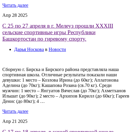
Читать далее
Апр
28
2025
С 25 по 27 апреля в г. Мелеуз прошли ХХХIII
сельские спортивные игры Республики
Башкортостан по гиревому спорту.
Дарья Носкова
в
Новости
Сборную г. Бирска и Бирского района представляла наша
спортивная школа. Отличные результаты показали наши
девушки: 1 место – Козлова Ирина (до 60кг); Аплатонова
Аделина (до 70кг); Кашапова Розана (св.70 кг). Среди
мужчин: 1 место – Янгуатов Вячеслав (до 70кг); Ахметханов
Ильшат (до 90кг); 2 место – Архипов Кирилл (до 60кг); Гареев
Денис (до 80кг); 4 …
Читать далее
Апр
21
2025
С 17 по 18 апреля в нашей спортивной школе