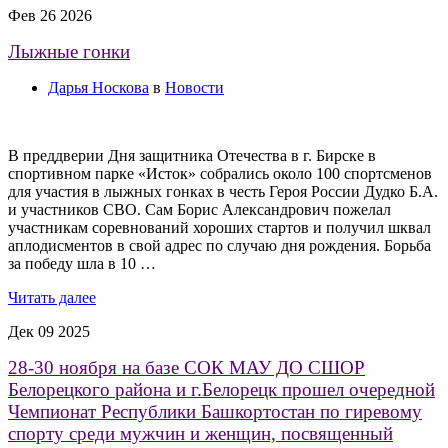
Фев
26
2026
Лыжные гонки
Дарья Носкова
в
Новости
В преддверии Дня защитника Отечества в г. Бирске в
спортивном парке «Исток» собрались около 100 спортсменов
для участия в лыжных гонках в честь Героя России Дудко Б.А.
и участников СВО. Сам Борис Александрович пожелал
участникам соревнований хороших стартов и получил шквал
аплодисментов в свой адрес по случаю дня рождения. Борьба
за победу шла в 10 …
Читать далее
Дек
09
2025
28-30 ноября на базе СОК МАУ ДО СШОР
Белорецкого района и г.Белорецк прошел очередной
Чемпионат Республики Башкортостан по гиревому
спорту среди мужчин и женщин, посвященный