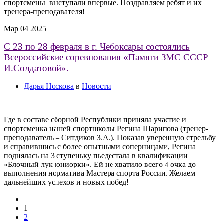
спортсмены выступали впервые. Поздравляем ребят и их
тренера-преподавателя!
Мар
04
2025
С 23 по 28 февраля в г. Чебоксары состоялись
Всероссийские соревнования «Памяти ЗМС СССР
И.Солдатовой».
Дарья Носкова
в
Новости
Где в составе сборной Республики приняла участие и
спортсменка нашей спортшколы Регина Шарипова (тренер-
преподаватель – Ситдиков З.А.). Показав уверенную стрельбу
и справившись с более опытными соперницами, Регина
поднялась на 3 ступеньку пьедестала в квалификации
«Блочный лук юниорки». Ей не хватило всего 4 очка до
выполнения норматива Мастера спорта России. Желаем
дальнейших успехов и новых побед!
1
2