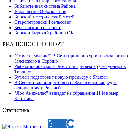
Сайты Школ Бирского Района
Библиотечная система Района
Управление Образования
Бирский исторический музей
Старопетровский сельсовет
Березовский сельсовет
Бирск и Бирский район в ОК
РИА НОВОСТИ СПОРТ
"Отвали, мужик!" В Сети пришли в ярость из-за визита
Зеленского в Сербию
Рыбакина обыграла Энн Ли в третьем круге турнира в
Торонто
Бутман подготовит новую премьеру с Shaman
В Сербии заявили, что визит Зеленского навредит
отношениям с Россией
"Лос-Анджелес" выведет из обращения 11-й номер
Копитара
Статистика