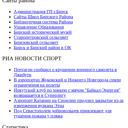
Сайты района
Администрация ГП г.Бирск
Сайты Школ Бирского Района
Библиотечная система Района
Управление Образования
Бирский исторический музей
Старопетровский сельсовет
Березовский сельсовет
Бирск и Бирский район в ОК
РИА НОВОСТИ СПОРТ
Пентагон сообщил о крушении военного самолета в
Джибути
В аэропортах Жуковский и Нижнего Новгорода сняли
ограничения на полеты
Иркутский клуб по хоккею с мячом "Байкал-Энергия"
возвращается в Суперлигу
Аэропорт Катании на Сицилии продлил закрытие из-за
извержения вулкана Этна
Под Севастополем добровольцев привлекают для
тушения пожара у пляжа
Статистика