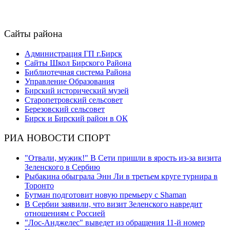
Сайты района
Администрация ГП г.Бирск
Сайты Школ Бирского Района
Библиотечная система Района
Управление Образования
Бирский исторический музей
Старопетровский сельсовет
Березовский сельсовет
Бирск и Бирский район в ОК
РИА НОВОСТИ СПОРТ
"Отвали, мужик!" В Сети пришли в ярость из-за визита
Зеленского в Сербию
Рыбакина обыграла Энн Ли в третьем круге турнира в
Торонто
Бутман подготовит новую премьеру с Shaman
В Сербии заявили, что визит Зеленского навредит
отношениям с Россией
"Лос-Анджелес" выведет из обращения 11-й номер